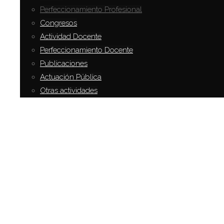
Perfeccionamiento Profesional
“Doctorado en Ciencias Jurídicas (Semi
Congresos
Filosófico-Teológico),
Facultad de Derecho
Actividad Docente
Argentina, año 1980.
Perfeccionamiento Docente
“Seminario sobre la Ley de Expropiacio
Publicaciones
marzo/abril de 1977.
Actuación Pública
Otras actividades
Artículos Recientes
Videos
Libros publicados