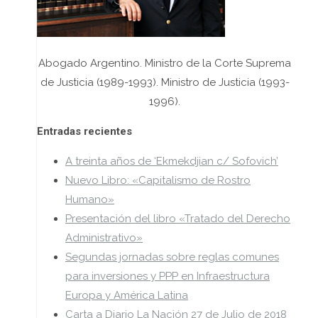
Abogado Argentino. Ministro de la Corte Suprema
de Justicia (1989-1993). Ministro de Justicia (1993-
1996).
Entradas recientes
A treinta años de ‘Ekmekdjian c/ Sofovich’
Nuevo Libro: «Capitalismo de Rostro
Humano»
Presentación del libro «Tratado del Derecho
Administrativo»
Segundas jornadas sobre reglas comunes
para inversiones y PPP en Infraestructura
Europa y América Latina
Carta a Diario La Nación 27 de Julio de 2018